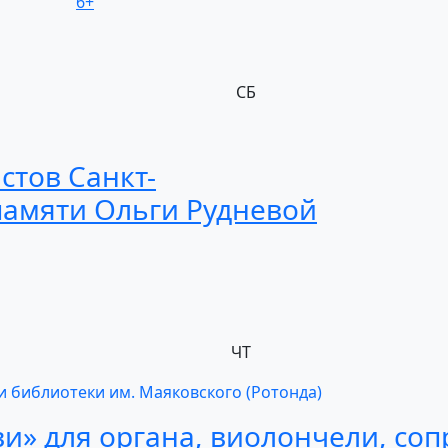
6+
СБ
истов
Санкт-
памяти
Ольги
Рудневой
ЧТ
и библиотеки им. Маяковского (Ротонда)
ви»
для органа,
виолончели,
соп