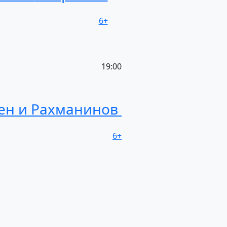
6+
19:00
ен
и Рахманинов
6+