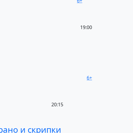
6+
19:00
6+
20:15
рано
и скрипки