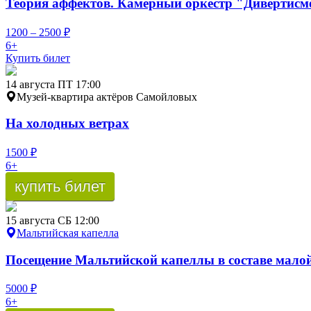
Теория
аффектов.
Камерный
оркестр
"Дивертисм
1200 – 2500 ₽
6+
Купить билет
14
августа
ПТ
17:00
Музей-квартира актёров Самойловых
На холодных
ветрах
1500 ₽
6+
купить билет
15
августа
СБ
12:00
Мальтийская капелла
Посещение
Мальтийской
капеллы
в составе
мало
5000 ₽
6+