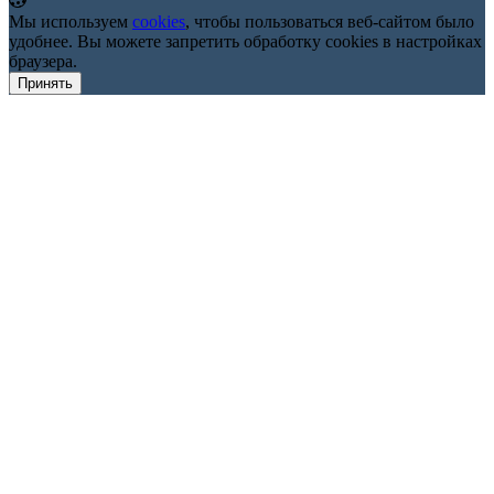
Мы используем
cookies
, чтобы пользоваться веб-сайтом было
удобнее. Вы можете запретить обработку сookies в настройках
браузера.
Принять