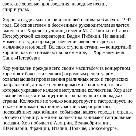
светские хоровые произведения, народные песни,
спиричуэлы.
Хоровая студия мальчиков и юношей основана 6 августа 1992
года. Её основателем и бессменным руководителем является
выпускник Хорового училища имени М. И. Глинки и Санкт-
Петербургской консерватории Вадим Пчёлкин. На данный
момент в студии проходят обучение около четырёхсот
мальчиков и юношей. Высшая ступень студии — концертный
хор или, как его называют во всём мире,— Хор мальчиков
Санкт-Петербурга.
Хор уникален прежде всего своим масштабом (в концертном
хоре поют более ста человек) огромным репертуаром,
охватывающим произведения различных эпох и творческих
направлений, а также неповторимыми солистами, голоса
которых украшают каждое выступление коллектива. Хор даёт
свыше пятидесяти концертов в год на лучших площадках
страны. Коллектив не только концертирует и гастролирует, но
также принимает активное участие в мероприятиях,
посвящённых важнейшим событиям нашего города и страны.
Особую страницу в жизни коллектива занимают гастрольные
поездки. Хор побывал в Австрии, Великобритании,
Швейцарии, Франции, Италии, Польше, Люксембурге.