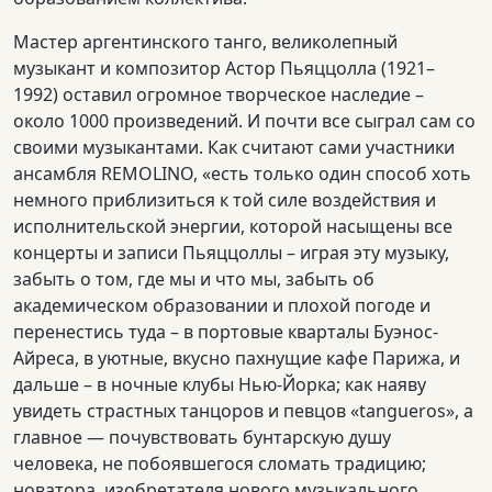
Мастер аргентинского танго, великолепный
музыкант и композитор Астор Пьяццолла (1921–
1992) оставил огромное творческое наследие –
около 1000 произведений. И почти все сыграл сам со
своими музыкантами. Как считают сами участники
ансамбля REMOLINO, «есть только один способ хоть
немного приблизиться к той силе воздействия и
исполнительской энергии, которой насыщены все
концерты и записи Пьяццоллы – играя эту музыку,
забыть о том, где мы и что мы, забыть об
академическом образовании и плохой погоде и
перенестись туда – в портовые кварталы Буэнос-
Айреса, в уютные, вкусно пахнущие кафе Парижа, и
дальше – в ночные клубы Нью-Йорка; как наяву
увидеть страстных танцоров и певцов «tangueros», а
главное — почувствовать бунтарскую душу
человека, не побоявшегося сломать традицию;
новатора, изобретателя нового музыкального