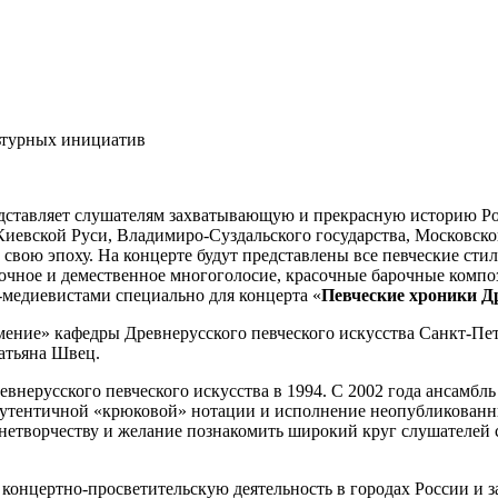
ьтурных инициатив
ставляет слушателям захватывающую и прекрасную историю Рос
иевской Руси, Владимиро-Суздальского государства, Московско
вою эпоху. На концерте будут представлены все певческие сти
рочное и демественное многоголосие, красочные барочные комп
-медиевистами специально для концерта «
Певческие хроники Д
ение» кафедры Древнерусского певческого искусства Санкт-Пет
атьяна Швец.
внерусского певческого искусства в 1994. С 2002 года ансамбл
аутентичной «крюковой» нотации и исполнение неопубликованны
нетворчеству и желание познакомить широкий круг слушателей 
 концертно-просветительскую деятельность в городах России и 