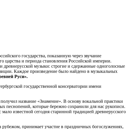
сийского государства, показанную через звучание
го царства и периода становления Российской империи.
ли древнерусской музыки: строгие и сдержанные одноголосные
озиции. Каждое произведение было найдено в музыкальных
ревней Руси».
ербургской государственной консерватории имени
ь получил название «Знамение». В основу вокальной практики
х песнопений, которые бережно сохранили для нас рукописи.
с мало известной сегодня старинной традицией древнерусского
за рубежом, принимает участие в праздничных богослужениях,