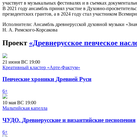
участвует в музыкальных фестивалях и в съемках документаль
В 2021 году ансамбль принял участие в Духовно-просветительс
президентских грантов, а в 2024 году стал участником Всемир
Исполнители:
Ансамбль древнерусской духовной музыки «Знам
Н. А. Римского-Корсакова
Проект
«Древнерусское певческое насл
21
июня
ВС
19:00
Креативный кластер «Арте-Фактум»
Певческие
хроники
Древней
Руси
6+
10
мая
ВС
19:00
Мальтийская капелла
ЧУДО.
Древнерусские
и византийские
песнопения
6+