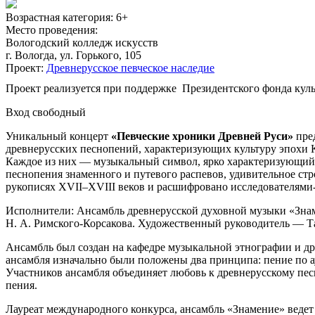
Возрастная категория:
6+
Место проведения:
Вологодский колледж искусств
г. Вологда, ул. Горького, 105
Проект:
Древнерусское певческое наследие
Проект реализуется при поддержке Президентского фонда кул
Вход свободный
Уникальный концерт
«Певческие хроники Древней Руси»
пред
древнерусских песнопений, характеризующих культуру эпохи К
Каждое из них — музыкальный символ, ярко характеризующий с
песнопения знаменного и путевого распевов, удивительное ст
рукописях XVII–XVIII веков и расшифровано исследователями
Исполнители: Ансамбль древнерусской духовной музыки «Знам
Н. А. Римского-Корсакова. Художественный руководитель — Т
Ансамбль был создан на кафедре музыкальной этнографии и дре
ансамбля изначально были положены два принципа: пение по 
Участников ансамбля объединяет любовь к древнерусскому пес
пения.
Лауреат международного конкурса, ансамбль «Знамение» ведет