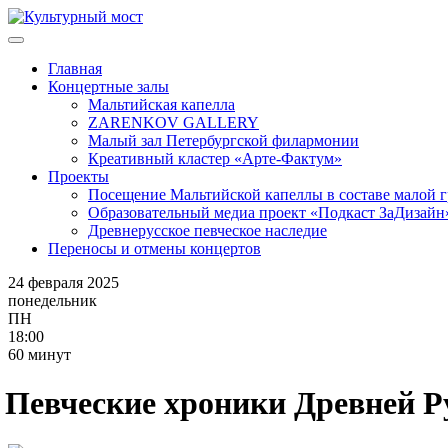
Главная
Концертные залы
Мальтийская капелла
ZARENKOV GALLERY
Малый зал Петербургской филармонии
Креативный кластер «Арте-Фактум»
Проекты
Посещение Мальтийской капеллы в составе малой 
Образовательный медиа проект «Подкаст ЗаДизайн
Древнерусское певческое наследие
Переносы и отмены концертов
24 февраля 2025
понедельник
ПН
18:00
60 минут
Певческие
хроники
Древней
Р