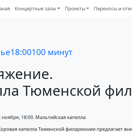
вная
Концертные залы
Проекты
Переносы и отм
нье
18:00
100 минут
яжение.
лла
Тюменской
фил
2 ноября, 18:00. Мальтийская капелла
Хоровая капелла Тюменской филармонии предлагает вн