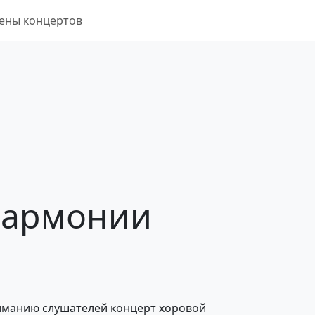
ены концертов
армонии
иманию слушателей концерт хоровой