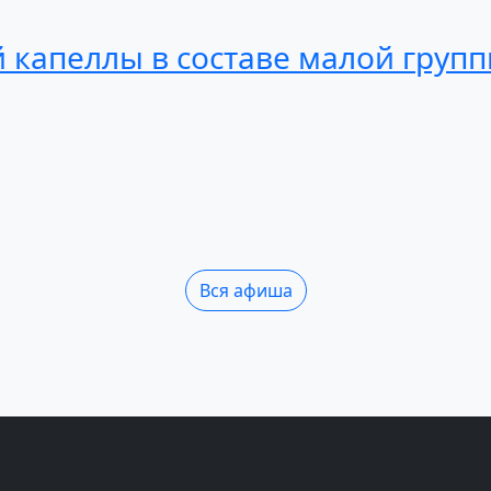
й
капеллы
в составе
малой
груп
Вся афиша